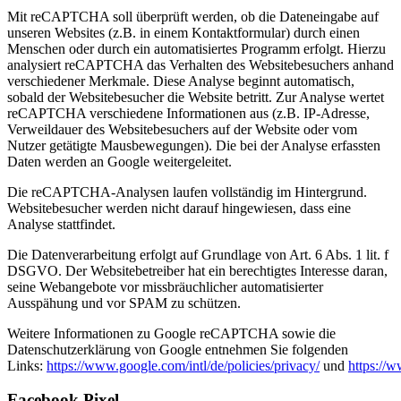
Mit reCAPTCHA soll überprüft werden, ob die Dateneingabe auf
unseren Websites (z.B. in einem Kontaktformular) durch einen
Menschen oder durch ein automatisiertes Programm erfolgt. Hierzu
analysiert reCAPTCHA das Verhalten des Websitebesuchers anhand
verschiedener Merkmale. Diese Analyse beginnt automatisch,
sobald der Websitebesucher die Website betritt. Zur Analyse wertet
reCAPTCHA verschiedene Informationen aus (z.B. IP-Adresse,
Verweildauer des Websitebesuchers auf der Website oder vom
Nutzer getätigte Mausbewegungen). Die bei der Analyse erfassten
Daten werden an Google weitergeleitet.
Die reCAPTCHA-Analysen laufen vollständig im Hintergrund.
Websitebesucher werden nicht darauf hingewiesen, dass eine
Analyse stattfindet.
Die Datenverarbeitung erfolgt auf Grundlage von Art. 6 Abs. 1 lit. f
DSGVO. Der Websitebetreiber hat ein berechtigtes Interesse daran,
seine Webangebote vor missbräuchlicher automatisierter
Ausspähung und vor SPAM zu schützen.
Weitere Informationen zu Google reCAPTCHA sowie die
Datenschutzerklärung von Google entnehmen Sie folgenden
Links:
https://www.google.com/intl/de/policies/privacy/
und
https://
Facebook Pixel